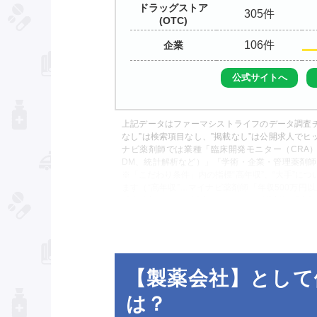
ドラッグストア
305
(OTC)
106
企業
公式サイトへ
上記データはファーマシストライフのデータ調査チ
なし”は検索項目なし、”掲載なし”は公開求人でヒ
ナビ薬剤師では業種「臨床開発モニター（CRA）
DM、統計解析など）」「学術・企業・管理薬剤
※「こだわり条件」内の指標“高年収”、“大手”に
ます（“高年収”…マイナビ薬剤師「年収500万円
「高給与(600万円以上)」、リクナビ薬剤師「高
AGENT「大手（50店舗以上）」、ファルマス
だわり条件」内の指標 “漢方”については、リク
ード「漢方」で調査しております。
【製薬会社】として
は？