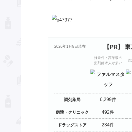
東
2026年1月9日現在
好条件・高年収の
面
薬剤師求人が多い
6,299
調剤薬局
492
病院・
クリニック
234
ドラッグストア