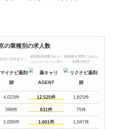
京の業種別の求人数
薬剤師登録数 No.1！
他職種を視野に入れた
談力に定評あり！
転職が好評
*エムスリーキャリア調べ
4,023
12,525
1,825
398
631
75
1,000
1,601
1,047