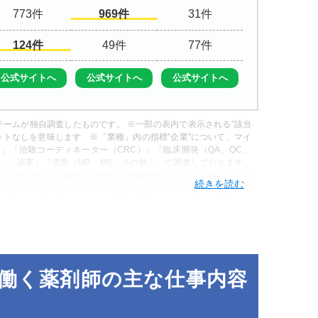
773
969
31
124
49
77
公式サイトへ
公式サイトへ
公式サイトへ
ームが独自調査したものです。 ※一部の表内で表示される”該当
ットなしを意味します ※「業種」内の指標”企業”について、マイ
」「治験コーディネーター（CRC）」「臨床開発（QA、QC、
師」「薬事」「営業（MR、MS、その他）」で調査しております
ついては転職サイト各社の公開求人の検索項目をもとに調査しており
以上可」、薬キャリAGENT「年収600万以上」、ファルマスタッフ
額給与」）（“大手”…マイナビ薬剤師「店舗数30以上」、薬キャリ
タッフ「大手チェーン」、リクナビ薬剤師は検索項目なし） ※「こ
ナビ薬剤師では業種「漢方薬局」、その他の転職サイトではフリーワ
働く薬剤師の主な仕事内容