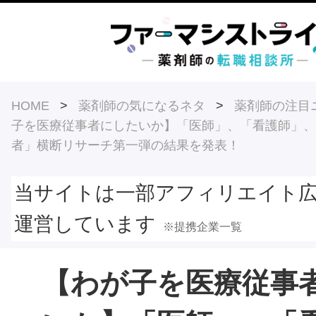
HOME
>
薬剤師の気になるネタ
>
薬剤師の注目
子を医療従事者にしたいか】「医師」、「看護師」、
者」横断リサーチ第一弾の結果を発表！
当サイトは一部アフィリエイト
運営しています
※提携企業一覧
【わが子を医療従事