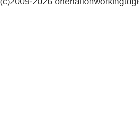
(c)2009-2026 onenationworkingtoge