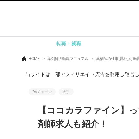
転職・就職
HOME
>
薬剤師の転職マニュアル
>
薬剤師の仕事(職種)別 転
当サイトは一部アフィリエイト広告を利用し運営
Dsチェーン
大手
【ココカラファイン】っ
剤師求人も紹介！