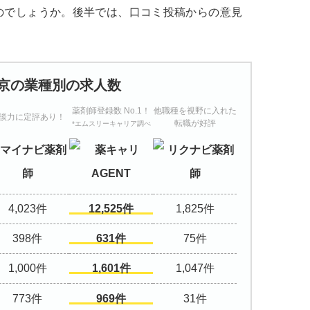
のでしょうか。後半では、口コミ投稿からの意見
京の業種別の求人数
薬剤師登録数 No.1！
他職種を視野に入れた
談力に定評あり！
転職が好評
*エムスリーキャリア調べ
4,023
12,525
1,825
398
631
75
1,000
1,601
1,047
773
969
31