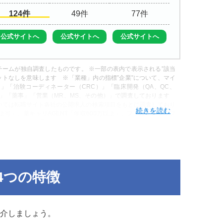
124
49
77
公式サイトへ
公式サイトへ
公式サイトへ
ームが独自調査したものです。 ※一部の表内で表示される”該当
ットなしを意味します ※「業種」内の指標”企業”について、マイ
」「治験コーディネーター（CRC）」「臨床開発（QA、QC、
師」「薬事」「営業（MR、MS、その他）」で調査しております
ついては転職サイト各社の公開求人の検索項目をもとに調査しており
以上可」、薬キャリAGENT「年収600万以上」、ファルマスタッフ
額給与」）（“大手”…マイナビ薬剤師「店舗数30以上」、薬キャリ
タッフ「大手チェーン」、リクナビ薬剤師は検索項目なし） ※「こ
ナビ薬剤師では業種「漢方薬局」、その他の転職サイトではフリーワ
4つの特徴
介しましょう。