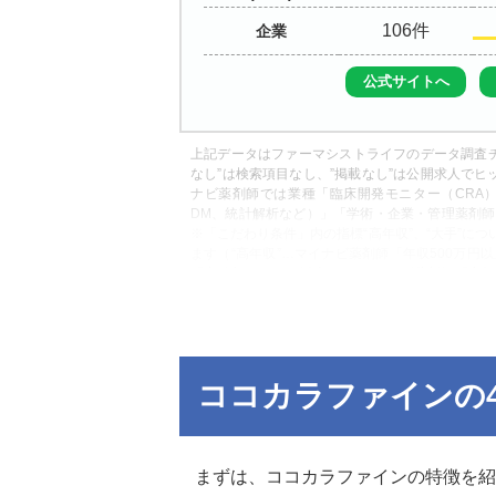
106
企業
公式サイトへ
上記データはファーマシストライフのデータ調査チ
なし”は検索項目なし、”掲載なし”は公開求人でヒ
ナビ薬剤師では業種「臨床開発モニター（CRA）
DM、統計解析など）」「学術・企業・管理薬剤
※「こだわり条件」内の指標“高年収”、“大手”に
ます（“高年収”…マイナビ薬剤師「年収500万円
「高給与(600万円以上)」、リクナビ薬剤師「高
AGENT「大手（50店舗以上）」、ファルマス
だわり条件」内の指標 “漢方”については、リク
ード「漢方」で調査しております。
ココカラファインの
まずは、ココカラファインの特徴を紹