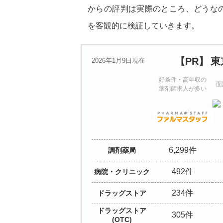
からの評判は実際のところ、どうな
を客観的に検証していきます。
東
2026年1月9日現在
好条件・高年収の
面
薬剤師求人が多い
6,299
調剤薬局
492
病院・
クリニック
234
ドラッグストア
ドラッグストア
305
(OTC)