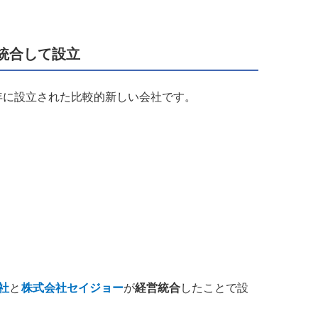
営統合して設立
8年に設立された比較的新しい会社です。
社
と
株式会社セイジョー
が
経営統合
したことで設