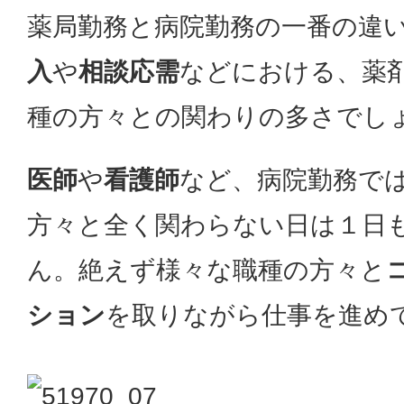
薬局勤務と病院勤務の一番の違
入
や
相談応需
などにおける、薬
種の方々との関わりの多さでし
医師
や
看護師
など、病院勤務で
方々と全く関わらない日は１日
ん。絶えず様々な職種の方々と
ション
を取りながら仕事を進め