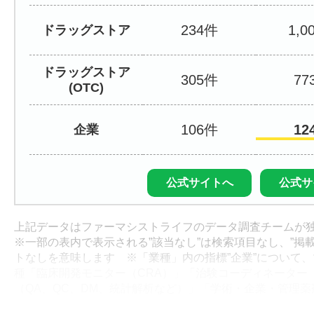
234
1,0
ドラッグストア
ドラッグストア
305
77
(OTC)
106
12
企業
公式サイトへ
公式サ
上記データはファーマシストライフのデータ調査チームが
※一部の表内で表示される”該当なし”は検索項目なし、”掲
トなしを意味します ※「業種」内の指標”企業”について
種「臨床開発モニター（CRA）」「治験コーディネーター
（QA、QC、DM、統計解析など）」「学術・企業・管理
（MR、MS、その他）」で調査しております ※「こだわ