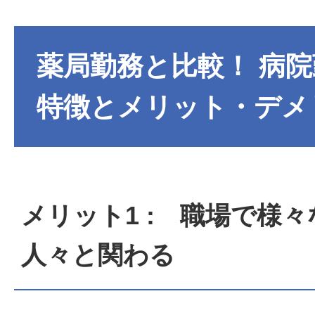
収”、“大手”については転職サイト各社の公開求人の検索項
ます（“高年収”…マイナビ薬剤師「年収500万円以上可」、
600万以上」、ファルマスタッフ「高給与(600万円以上)
給与」）（“大手”…マイナビ薬剤師「店舗数30以上」、薬キャ
薬局勤務と比較！ 病
店舗以上）」、ファルマスタッフ「大手チェーン」、リク
し） ※「こだわり条件」内の指標 “漢方”については、リ
「漢方薬局」、その他の転職サイトではフリーワード「漢
特徴とメリット・デメ
す。
メリット1 : 職場で様
人々と関わる