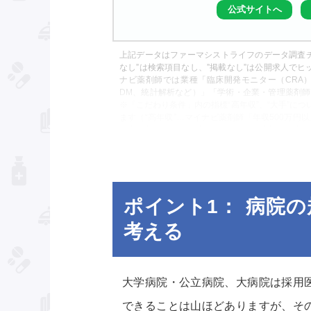
公式サイトへ
上記データはファーマシストライフのデータ調査チ
なし”は検索項目なし、”掲載なし”は公開求人でヒ
ナビ薬剤師では業種「臨床開発モニター（CRA）
DM、統計解析など）」「学術・企業・管理薬剤
※「こだわり条件」内の指標“高年収”、“大手”に
ます（“高年収”…マイナビ薬剤師「年収500万円
「高給与(600万円以上)」、リクナビ薬剤師「高
AGENT「大手（50店舗以上）」、ファルマス
だわり条件」内の指標 “漢方”については、リク
ード「漢方」で調査しております。
ポイント1： 病院
考える
大学病院・公立病院、大病院は採用
できることは山ほどありますが、そ