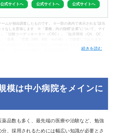
公式サイトへ
公式サイトへ
公式サイトへ
ームが独自調査したものです。 ※一部の表内で表示される”該当
ットなしを意味します ※「業種」内の指標”企業”について、マイ
」「治験コーディネーター（CRC）」「臨床開発（QA、QC、
師」「薬事」「営業（MR、MS、その他）」で調査しております
ついては転職サイト各社の公開求人の検索項目をもとに調査しており
以上可」、薬キャリAGENT「年収600万以上」、ファルマスタッフ
額給与」）（“大手”…マイナビ薬剤師「店舗数30以上」、薬キャリ
タッフ「大手チェーン」、リクナビ薬剤師は検索項目なし） ※「こ
ナビ薬剤師では業種「漢方薬局」、その他の転職サイトではフリーワ
の規模は中小病院をメインに
医薬品数も多く、最先端の医療や治験など、勉強
の分、採用されるためには幅広い知識が必要とさ