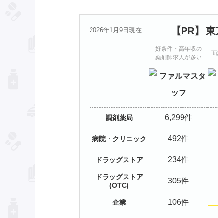
東
2026年1月9日現在
好条件・高年収の
面
薬剤師求人が多い
6,299
調剤薬局
492
病院・
クリニック
234
ドラッグストア
ドラッグストア
305
(OTC)
106
企業