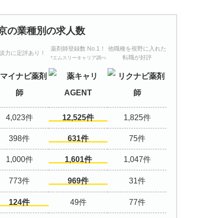
京の業種別の求人数
薬剤師登録数 No.1！
他職種を視野に入れた
談力に定評あり！
転職が好評
*エムスリーキャリア調べ
4,023
12,525
1,825
398
631
75
1,000
1,601
1,047
773
969
31
124
49
77