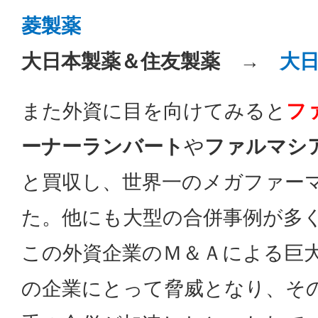
菱製薬
大日本製薬＆住友製薬 →
大
また外資に目を向けてみると
フ
ーナーランバート
や
ファルマシ
と買収し、世界一のメガファー
た。他にも大型の合併事例が多
この外資企業のＭ＆Ａによる巨
の企業にとって脅威となり、そ