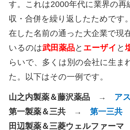
す。これは2000年代に業界の再
収・合併を繰り返したためです。
在した名前の通った大企業で現
いるのは
武田薬品
と
エーザイ
と
らいで、多くは別の会社に生ま
た。以下はその一例です。
山之内製薬＆藤沢薬品 →
ア
第一製薬＆三共 →
第一三共
田辺製薬＆三菱ウェルファー