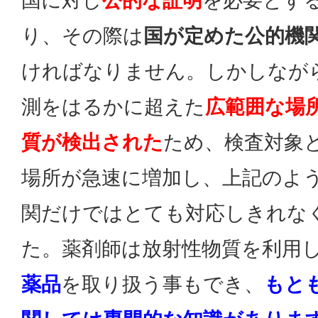
国に対し
公的な証明
を必要とす
り、その際は
国が定めた公的機
ければなりません。しかしなが
測をはるかに超えた
広範囲な場
質が検出された
ため、検査対象
場所が急速に増加し、上記のよ
関だけではとても対応しきれな
た。薬剤師は放射性物質を利用
薬品
を取り扱う事もでき、
もと