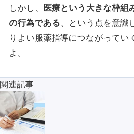
しかし、
医療という大きな枠組
の行為である
、という点を意識
りよい服薬指導につながってい
よ。
関連記事