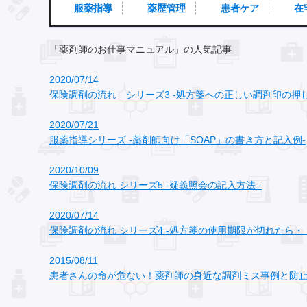
服薬指導
薬歴管理
患者ケア
在
「薬剤師のお仕事マニュアル」の人気記事
2020/07/14
保険調剤の流れ シリーズ3 ‐処方箋への正しい調剤印の押し
2020/07/21
服薬指導シリーズ ‐薬剤師向け「SOAP」の書き方と記入例‐
2020/10/09
保険調剤の流れ シリーズ5 ‐疑義照会の記入方法 ‐
2020/07/14
保険調剤の流れ シリーズ4 ‐処方箋の使用期限が切れたら・
2015/08/11
患者さんの命が危ない！薬剤師の身近な調剤ミス事例と防