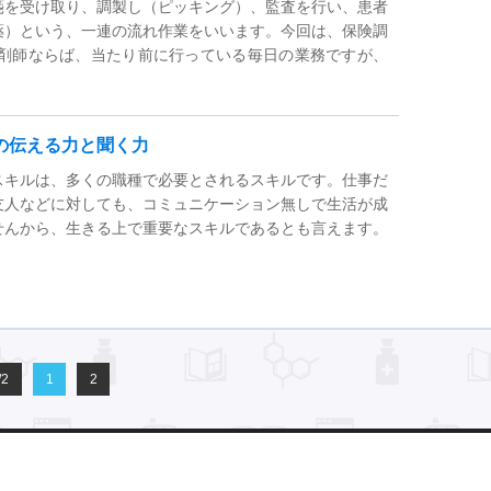
箋を受け取り、調製し（ピッキング）、監査を行い、患者
薬）という、一連の流れ作業をいいます。今回は、保険調
薬剤師ならば、当たり前に行っている毎日の業務ですが、
の伝える力と聞く力
スキルは、多くの職種で必要とされるスキルです。仕事だ
友人などに対しても、コミュニケーション無しで生活が成
せんから、生きる上で重要なスキルであるとも言えます。
/2
1
2