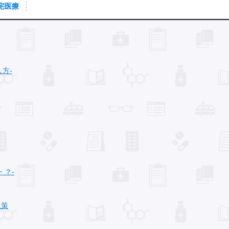
宅医療
方‐
・？‐
止策