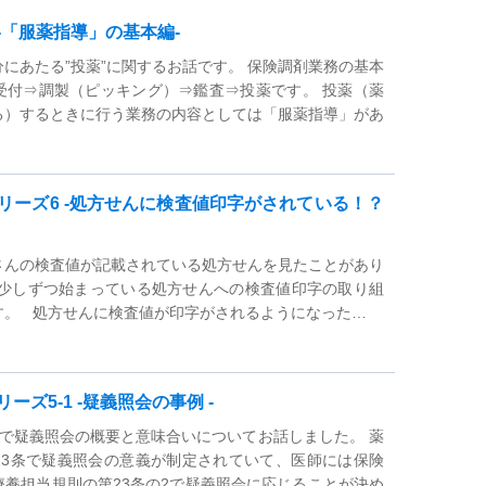
‐「服薬指導」の基本編‐
にあたる”投薬”に関するお話です。 保険調剤業務の基本
受付⇒調製（ピッキング）⇒鑑査⇒投薬です。 投薬（薬
る）するときに行う業務の内容としては「服薬指導」があ
リーズ6 ‐処方せんに検査値印字がされている！？
さんの検査値が記載されている処方せんを見たことがあり
、少しずつ始まっている処方せんへの検査値印字の取り組
す。 処方せんに検査値が印字がされるようになった…
ーズ5-1 ‐疑義照会の事例 ‐
5で疑義照会の概要と意味合いについてお話しました。 薬
23条で疑義照会の意義が制定されていて、医師には保険
療養担当規則の第23条の2で疑義照会に応じることが決め