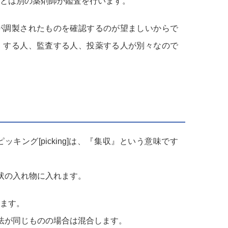
とは別の薬剤師が鑑査を行います。
が調製されたものを確認するのが望ましいからで
）する人、監査する人、投薬する人が別々なので
キング[picking]は、『集収』という意味です
状の入れ物に入れます。
ます。
法が同じものの場合は混合します。