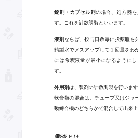
錠剤・カプセル剤
の場合、処方箋を
す。これを計数調製といいます。
液剤
ならば、投与日数毎に投薬瓶を
精製水でメスアップして１回量をわ
には希釈液量が最小になるようにし
す。
外用剤
は、製剤の計数調製を行います
軟膏類の混合は、チューブ又はジャ
動練合機のどちらかで混合して出来上
鑑査とは