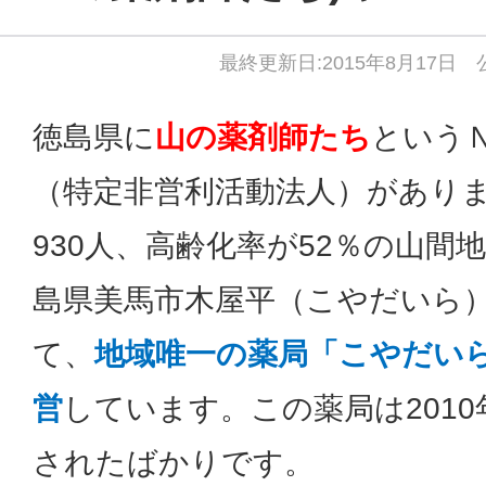
最終更新日:2015年8月17日 公
徳島県に
山の薬剤師たち
という
（特定非営利活動法人）があり
930人、高齢化率が52％の山間
島県美馬市木屋平（こやだいら
て、
地域唯一の薬局「こやだい
営
しています。この薬局は201
されたばかりです。