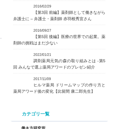
2016/02/29
【第3回 前編】薬剤師として働きながら
弁護士に – 弁護士・薬剤師 赤羽根秀宜さん
2016/09/27
【第5回 後編】医療の世界での起業。薬
剤師の挑戦はまだ少ない
2022/01/21
調剤薬局元気の森の取り組みとは -第5
回 みんなで選ぶ薬局アワードのプレゼン紹介
2017/11/09
ヒルマ薬局 ドリームマップの作り方と
薬局アワード後の変化【比留間 康二郎先生】
カテゴリ一覧
働き方研究所