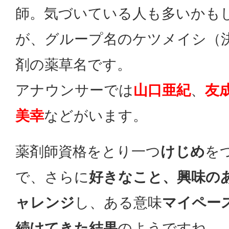
師。気づいている人も多いかも
が、グループ名のケツメイシ（
剤の薬草名です。
アナウンサーでは
山口亜紀
、
友
美幸
などがいます。
薬剤師資格をとり一つ
けじめ
を
で、さらに
好きなこと、興味の
ャレンジ
し、ある意味
マイペー
続けてきた結果
のようですね。