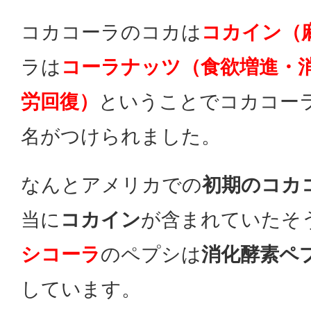
コカコーラのコカは
コカイン（
ラは
コーラナッツ（食欲増進・
労回復）
ということでコカコー
名がつけられました。
なんとアメリカでの
初期のコカ
当に
コカイン
が含まれていたそ
シコーラ
のペプシは
消化酵素ペ
しています。