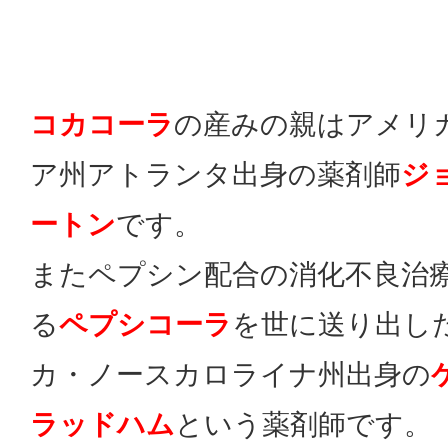
コカコーラ
の産みの親はアメリ
ア州アトランタ出身の薬剤師
ジ
ートン
です。
またペプシン配合の消化不良治
る
ペプシコーラ
を世に送り出し
カ・ノースカロライナ州出身の
ラッドハム
という薬剤師です。