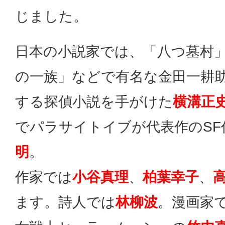
じました。
日本の小説家では、「八つ墓村
の一族」などで有名な金田一耕
する探偵小説を手がけた
横溝正
でパラサイトイブが代表作のSF
明
。
作家では
小谷真理
、
柏葉幸子
、
ます。詩人では
林柳波
。漫画家