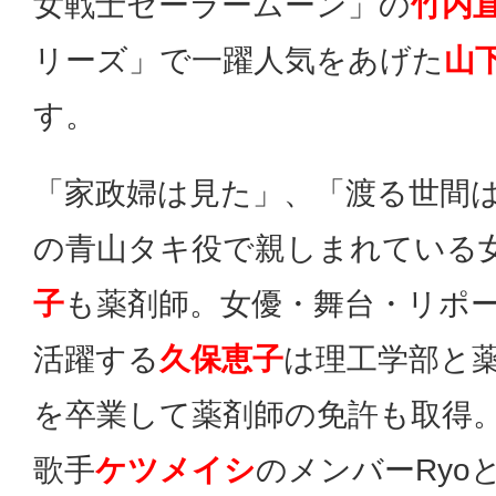
女戦士セーラームーン」の
竹内
リーズ」で一躍人気をあげた
山
す。
「家政婦は見た」、「渡る世間
の青山タキ役で親しまれている
子
も薬剤師。女優・舞台・リポ
活躍する
久保恵子
は理工学部と
を卒業して薬剤師の免許も取得
歌手
ケツメイシ
のメンバーRyo