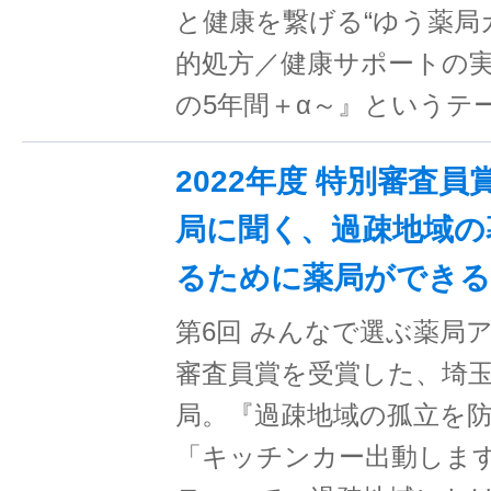
と健康を繋げる“ゆう薬局カ
的処方／健康サポートの
の5年間＋α～』というテ
2022年度 特別審査員
局に聞く、過疎地域の
るために薬局ができ
第6回 みんなで選ぶ薬局
審査員賞を受賞した、埼
局。『過疎地域の孤立を
「キッチンカー出動しま