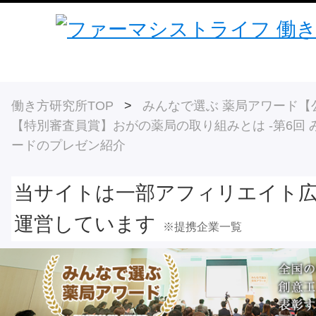
働き方研究所TOP
>
みんなで選ぶ 薬局アワード【
【特別審査員賞】おがの薬局の取り組みとは -第6回
ードのプレゼン紹介
当サイトは一部アフィリエイト
運営しています
※提携企業一覧