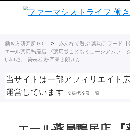
働き方研究所TOP
>
みんなで選ぶ 薬局アワード【
エール薬局鴨居店 『薬局版こどもミュージアムプロ
い地域』 発表者 松岡亮太郎さん
当サイトは一部アフィリエイト
運営しています
※提携企業一覧
エール薬局鴨居店 『