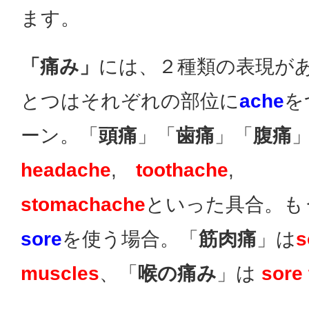
ます。
「痛み」
には、２種類の表現が
とつはそれぞれの部位に
ache
を
ーン。「
頭痛
」「
歯痛
」「
腹痛
headache
,
toothache
,
stomachache
といった具合。も
sore
を使う場合。「
筋肉痛
」は
s
muscles
、「
喉の痛み
」は
sore 