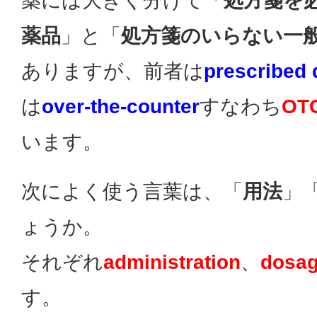
薬には大きく分けて「
処方箋を
薬品
」と「
処方箋のいらない一
ありますが、前者は
prescribed 
は
over-the-counter
すなわち
OTC
います。
次によく使う言葉は、「
用法
」
ょうか。
それぞれ
administration
、
dosa
す。