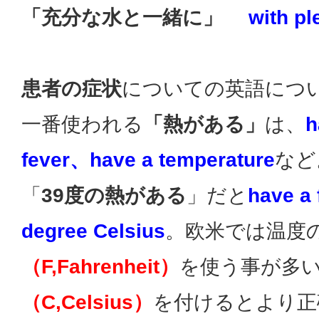
「充分な水と一緒に」
with pl
患者の症状
についての英語につ
一番使われる
「熱がある」
は、
h
fever、have a temperature
など
「
39度の熱がある
」だと
have a 
degree Celsius
。欧米では温度
（F,Fahrenheit）
を使う事が多
（C,Celsius）
を付けるとより正