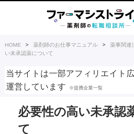
HOME
>
薬剤師のお仕事マニュアル
>
薬事関連
い未承認薬について
当サイトは一部アフィリエイト
運営しています
※提携企業一覧
必要性の高い未承認
て