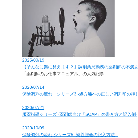
2025/09/19
【そんなに楽に見えます？】調剤薬局勤務の薬剤師の不満ある
「薬剤師のお仕事マニュアル」の人気記事
2020/07/14
保険調剤の流れ シリーズ3 ‐処方箋への正しい調剤印の押し
2020/07/21
服薬指導シリーズ ‐薬剤師向け「SOAP」の書き方と記入例‐
2020/10/09
保険調剤の流れ シリーズ5 ‐疑義照会の記入方法 ‐