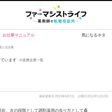
お仕事マニュアル
気になるネタ
業と点分業
しています
※提携企業一覧
最終更新日:2015年9月7日 公開日:2012年1月10日
現在、次の段階として調剤薬局の在り方として
点