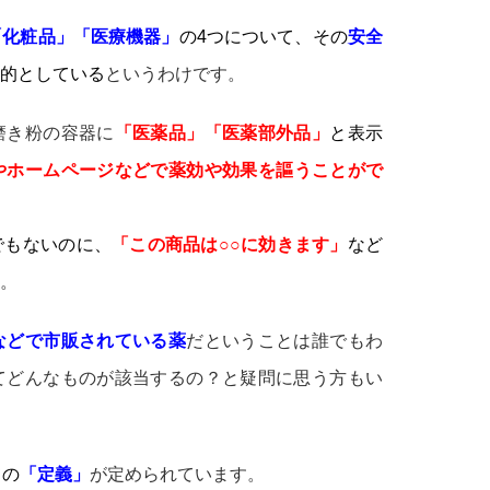
「化粧品」「医療機器」
の4つについて、その
安全
的としている
というわけです。
磨き粉の容器に
「医薬品」「医薬部外品」
と表示
やホームページなどで薬効や効果を謳うことがで
でもないのに、
「この商品は○○に効きます」
など
。
などで市販されている薬
だということは誰でもわ
てどんなものが該当するの？と疑問に思う方もい
ての
「定義」
が定められています。