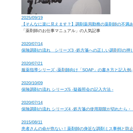
2025/09/19
【そんなに楽に見えます？】調剤薬局勤務の薬剤師の不満ある
「薬剤師のお仕事マニュアル」の人気記事
2020/07/14
保険調剤の流れ シリーズ3 ‐処方箋への正しい調剤印の押し
2020/07/21
服薬指導シリーズ ‐薬剤師向け「SOAP」の書き方と記入例‐
2020/10/09
保険調剤の流れ シリーズ5 ‐疑義照会の記入方法 ‐
2020/07/14
保険調剤の流れ シリーズ4 ‐処方箋の使用期限が切れたら・
2015/08/11
患者さんの命が危ない！薬剤師の身近な調剤ミス事例と防