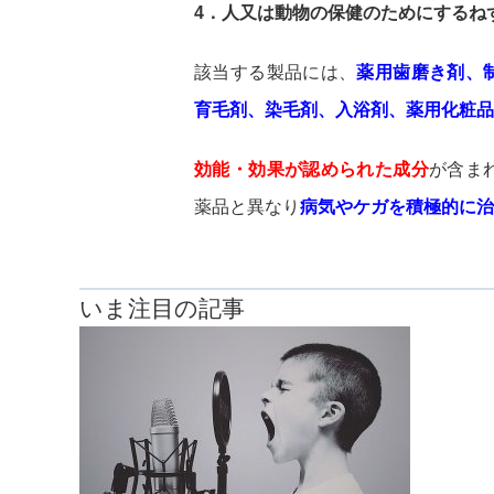
4．人又は動物の保健のためにするね
該当する製品には、
薬用歯磨き剤、
育毛剤、染毛剤、入浴剤、薬用化粧品
効能・効果が認められた成分
が含ま
薬品と異なり
病気やケガを積極的に治
いま注目の記事