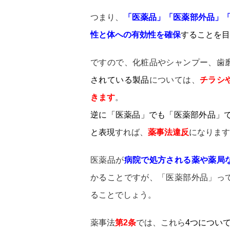
つまり、
「医薬品」「医薬部外品」
性と体への有効性を確保
することを目
ですので、化粧品やシャンプー、歯
されている製品
については、
チラシ
きます
。
逆に「医薬品」でも「医薬部外品」
と表現
すれば、
薬事法違反
になります
医薬品が
病院で処方される薬や薬局
かることですが、「医薬部外品」っ
ることでしょう。
薬事法
第2条
では、これら
4つについ