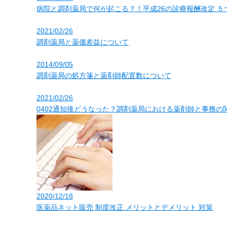
病院と調剤薬局で何が起こる？！平成26の診療報酬改定 ５
2021/02/26
調剤薬局と薬価差益について
2014/09/05
調剤薬局の処方箋と薬剤師配置数について
2021/02/26
0402通知後どうなった？調剤薬局における薬剤師と事務の
2020/12/18
医薬品ネット販売 制度改正 メリットとデメリット 対策