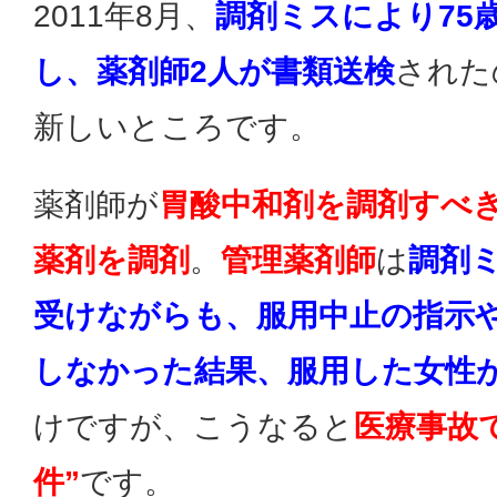
2011年8月、
調剤ミスにより75
し、薬剤師2人が書類送検
された
新しいところです。
薬剤師が
胃酸中和剤を調剤すべ
薬剤を調剤
。
管理薬剤師
は
調剤
受けながらも、服用中止の指示
しなかった結果、服用した女性
けですが、こうなると
医療事故
件”
です。