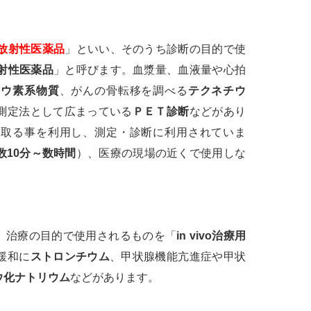
ivo放射性医薬品
」といい、そのうち診断の目的で使
用放射性医薬品
」と呼びます。血漿量、血液量や心拍
ヨウ素系物質
、がんの骨転移を調べる
テクネチウ
測定法として広まっている
ＰＥＴ診断
などがあり
を取る事を利用し、測定・診断に利用されていま
数10分～数時間
）、医療の現場の近くで使用しな
でも、治療の目的で使用されるものを「
in vivo治療用
緩和に
ストロンチウム
、甲状腺機能亢進症や甲状
ウ化ナトリウム
などがあります。