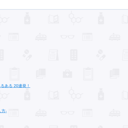
ある 20連発！
方‐