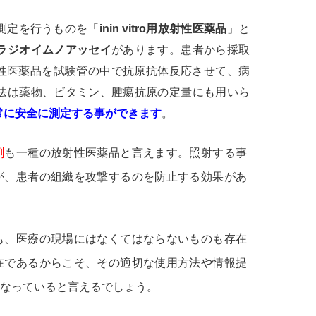
測定を行うものを「
inin vitro用放射性医薬品
」と
ラジオイムノアッセイ
があります。患者から採取
用放射性医薬品を試験管の中で抗原抗体反応させて、病
法は薬物、ビタミン、腫瘍抗原の定量にも用いら
常に安全に測定する事ができます
。
剤
も一種の放射性医薬品と言えます。照射する事
が、患者の組織を攻撃するのを防止する効果があ
も、医療の現場にはなくてはならないものも存在
在であるからこそ、その適切な使用方法や情報提
なっていると言えるでしょう。