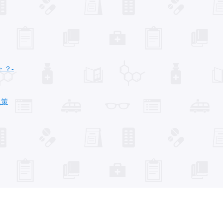
・？‐
止策