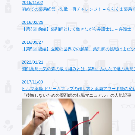
2015/11/02
初めての薬局経営→失敗→再チャレンジ！ – ららくま薬局 
2016/02/29
【第3回 前編】薬剤師として働きながら弁護士に – 弁護士
2016/09/27
【第5回 後編】医療の世界での起業。薬剤師の挑戦はまだ
2022/01/21
調剤薬局元気の森の取り組みとは -第5回 みんなで選ぶ薬
2017/11/09
ヒルマ薬局 ドリームマップの作り方と薬局アワード後の変
「後悔しないための薬剤師の転職マニュアル」の人気記事