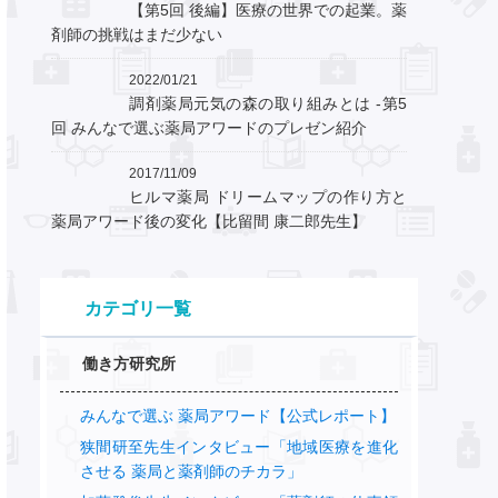
【第5回 後編】医療の世界での起業。薬
剤師の挑戦はまだ少ない
2022/01/21
調剤薬局元気の森の取り組みとは -第5
回 みんなで選ぶ薬局アワードのプレゼン紹介
2017/11/09
ヒルマ薬局 ドリームマップの作り方と
薬局アワード後の変化【比留間 康二郎先生】
カテゴリ一覧
働き方研究所
みんなで選ぶ 薬局アワード【公式レポート】
狭間研至先生インタビュー「地域医療を進化
させる 薬局と薬剤師のチカラ」