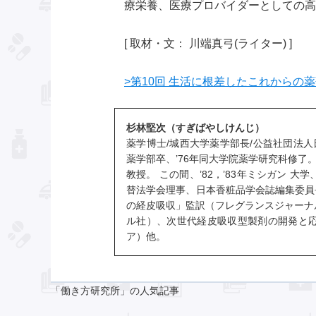
療栄養、医療プロバイダーとしての高
[ 取材・文： 川端真弓(ライター) ]
>第10回 生活に根差したこれからの
杉林堅次（すぎばやしけんじ）
薬学博士/城西大学薬学部長/公益社団法人
薬学部卒、’76年同大学院薬学研究科修了
教授。 この間、’82，’83年ミシガン
替法学会理事、日本香粧品学会誌編集委員長。 ２
の経皮吸収」監訳（フレグランスジャーナ
ル社）、次世代経皮吸収型製剤の開発と
ア）他。
「働き方研究所」の人気記事