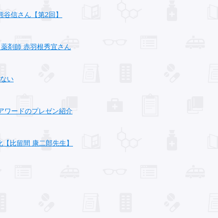
熊谷信さん【第2回】
・薬剤師 赤羽根秀宜さん
少ない
局アワードのプレゼン紹介
化【比留間 康二郎先生】