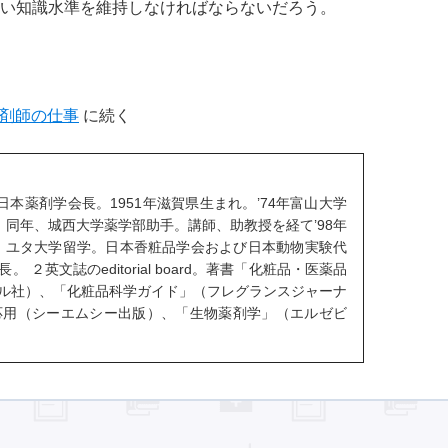
い知識水準を維持しなければならないだろう。
薬剤師の仕事
に続く
日本薬剤学会長。1951年滋賀県生まれ。’74年富山大学
。 同年、城西大学薬学部助手。講師、助教授を経て’98年
 大学、ユタ大学留学。日本香粧品学会および日本動物実験代
英文誌のeditorial board。著書「化粧品・医薬品
ル社）、「化粧品科学ガイド」（フレグランスジャーナ
応用（シーエムシー出版）、「生物薬剤学」（エルゼビ