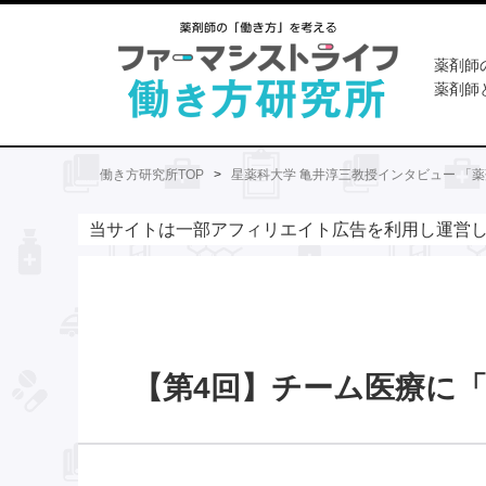
薬剤師
薬剤師
働き方研究所TOP
>
星薬科大学 亀井淳三教授インタビュー 「
当サイトは一部アフィリエイト広告を利用し運営
【第4回】チーム医療に「