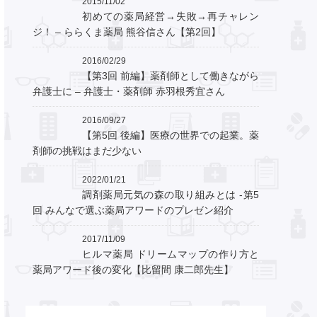
2015/11/02
初めての薬局経営→失敗→再チャレン
ジ！ – ららくま薬局 熊谷信さん【第2回】
2016/02/29
【第3回 前編】薬剤師として働きながら
弁護士に – 弁護士・薬剤師 赤羽根秀宜さん
2016/09/27
【第5回 後編】医療の世界での起業。薬
剤師の挑戦はまだ少ない
2022/01/21
調剤薬局元気の森の取り組みとは -第5
回 みんなで選ぶ薬局アワードのプレゼン紹介
2017/11/09
ヒルマ薬局 ドリームマップの作り方と
薬局アワード後の変化【比留間 康二郎先生】