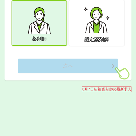
薬剤師
認定薬剤師
次へ
ご希
今な
8月7日新着 薬剤師の最新求人