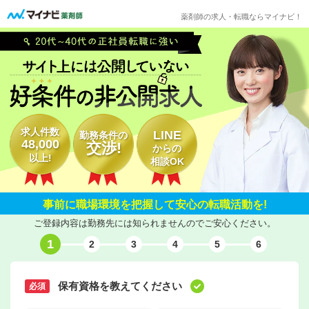
薬剤師の求人・転職ならマイナビ！
求人件数
LINE
勤務条件の
48,000
交渉!
からの
以上!
相談OK
事前に職場環境を把握して安心の転職活動を!
ご登録内容は勤務先には知られませんのでご安心ください。
1
2
3
4
5
6
保有資格を教えてください
必須
必須